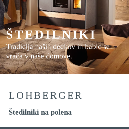
ŠTEDILNIKI
Tradicija naših dedkov in babic se
vrača v naše domove.
LOHBERGER
Štedilniki na polena