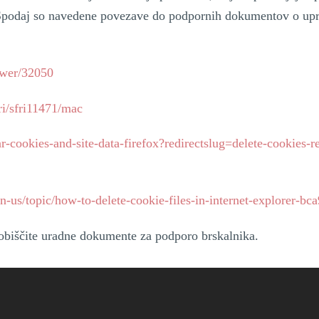
. Spodaj so navedene povezave do podpornih dokumentov o uprav
swer/32050
ri/sfri11471/mac
ar-cookies-and-site-data-firefox?redirectslug=delete-cookies
en-us/topic/how-to-delete-cookie-files-in-internet-explorer-
, obiščite uradne dokumente za podporo brskalnika.