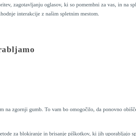
ritev, zagotavljanju oglasov, ki so pomembni za vas, in na sp
ihodnje interakcije z našim spletnim mestom.
orabljamo
kom na zgornji gumb. To vam bo omogočilo, da ponovno obišče
etode za blokiranje in brisanje piškotkov, ki jih uporabljajo 