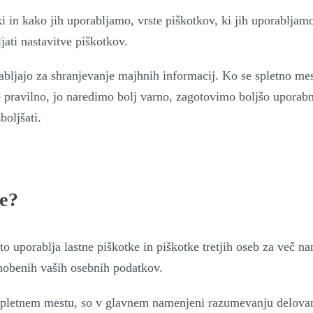
i in kako jih uporabljamo, vrste piškotkov, ki jih uporabljamo,
jati nastavitve piškotkov.
abljajo za shranjevanje majhnih informacij. Ko se spletno mest
e pravilno, jo naredimo bolj varno, zagotovimo boljšo uporab
boljšati.
e?
sto uporablja lastne piškotke in piškotke tretjih oseb za več 
 nobenih vaših osebnih podatkov.
m spletnem mestu, so v glavnem namenjeni razumevanju delovan