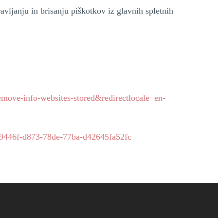
ljanju in brisanju piškotkov iz glavnih spletnih
-remove-info-websites-stored&redirectlocale=en-
bca9446f-d873-78de-77ba-d42645fa52fc