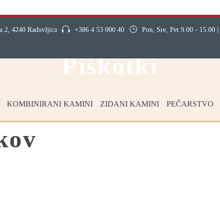
2, 4240 Radovljica
+386 4 53 000 40
Pon, Sre, Pet 9.00 - 15.00 |
Piškotki
KOMBINIRANI KAMINI
ZIDANI KAMINI
PEČARSTVO
tkov