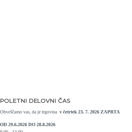
Trgovina Kamin Radovljica
za tople
VEČ
zimske dni
Generalni
uvoznik za
KAMINI HASE
VEČ
KAMINE IN ŠTEDILNIKE
DOSTAVIMO IN PRIKLOPIMO
V naši trgovini je razstavljenih
preko 60 kaminov
VEČ
SCROLL DOWN
POLETNI DELOVNI ČAS
Obveščamo vas, da je trgovina
v četrtek 23. 7. 2026
ZAPRTA
OD 29.6.2026 DO 28.8.2026
9.00 - 13.00