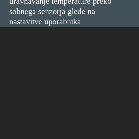
uravnavanje temperature preko
sobnega senzorja glede na
nastavitve uporabnika